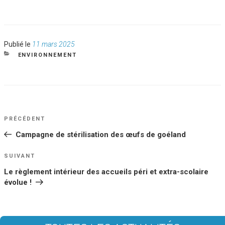
Publié
Publié le
11 mars 2025
le
CATÉGORIES
ENVIRONNEMENT
NAVIGATION
Article
PRÉCÉDENT
DE
précédent
Campagne de stérilisation des œufs de goéland
L’ARTICLE
Article
SUIVANT
suivant
Le règlement intérieur des accueils péri et extra-scolaire
évolue !