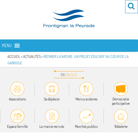
Aller
Re
R
au
po
contenu
:
principal
FRONTIGNAN LA PEYRADE
Bienvenue sur le site de la commune de Frontignan la Peyrade
MENU
ACCUEIL
»
ACTUALITÉS
»
RÉPARER LA NATURE : UN PROJET ÉDUCATIF AU CŒUR DE LA
GARRIGUE
EN
UN
CLIC
Associations
Se déplacer
Menus scolaires
Démocratie
participative
Espace famille
La mairie recrute
Marchés publics
Téléalerte