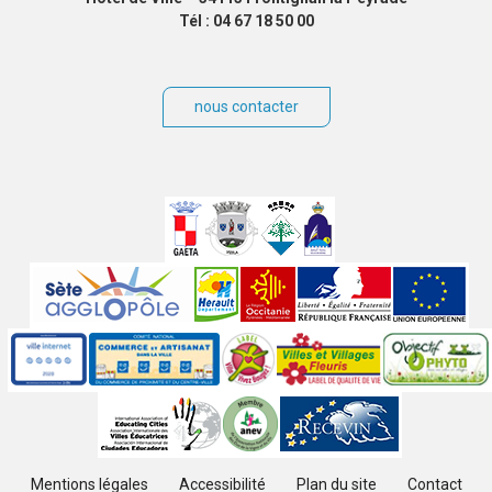
Tél : 04 67 18 50 00
nous contacter
Villes
jumelées
Sites
partenaires
Labels
Autres
Mentions légales
Accessibilité
Plan du site
Contact