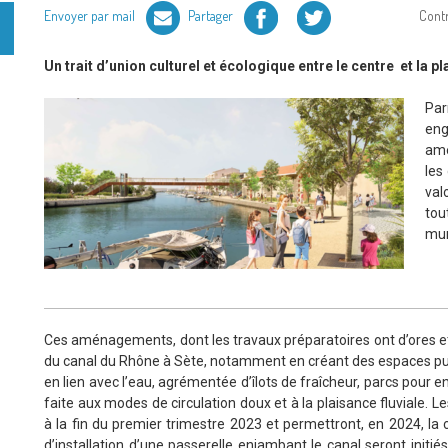
Facebook
Twitter
Envoyer par mail
Partager
Cont
Un trait d’union culturel et écologique entre le centre
et la p
Par
en
amé
les
val
tou
mun
Ces aménagements, dont les travaux préparatoires ont d’ores et
du canal du Rhône à Sète, notamment en créant des espaces pub
en lien avec l’eau, agrémentée d’îlots de fraîcheur, parcs pour e
faite aux modes de circulation doux et à la plaisance fluviale. L
à la fin du premier trimestre 2023 et permettront, en 2024, la 
d’installation d’une passerelle enjambant le canal seront initiés