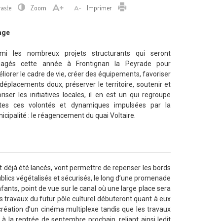
Imprimer
raste
Zoom
Imprimer
lage
mi les nombreux projets structurants qui seront
gagés cette année à Frontignan la Peyrade pour
liorer le cadre de vie, créer des équipements, favoriser
 déplacements doux, préserver le territoire, soutenir et
oriser les initiatives locales, il en est un qui regroupe
tes ces volontés et dynamiques impulsées par la
icipalité : le réagencement du quai Voltaire.
 déjà été lancés, vont permettre de repenser les bords
lics végétalisés et sécurisés, le long d’une promenade
nfants, point de vue sur le canal où une large place sera
es travaux du futur pôle culturel débuteront quant à eux
création d’un cinéma multiplexe tandis que les travaux
 à la rentrée de septembre prochain, reliant ainsi ledit