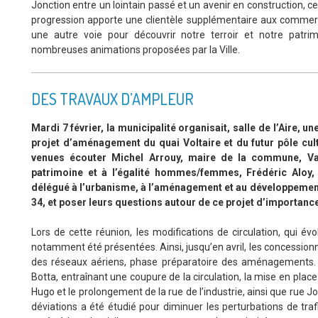
Jonction entre un lointain passé et un avenir en construction
progression apporte une clientèle supplémentaire aux commerces
une autre voie pour découvrir notre terroir et notre patrimo
nombreuses animations proposées par la Ville.
DES TRAVAUX D’AMPLEUR
Mardi 7 février, la municipalité organisait, salle de l’Aire, u
projet d’aménagement du quai Voltaire et du futur pôle cult
venues écouter Michel Arrouy, maire de la commune, Valé
patrimoine et à l’égalité hommes/femmes, Frédéric Aloy, 
délégué à l’urbanisme, à l’aménagement et au développement
34, et poser leurs questions autour de ce projet d’importanc
Lors de cette réunion, les modifications de circulation, qui é
notamment été présentées. Ainsi, jusqu’en avril, les concession
des réseaux aériens, phase préparatoire des aménagements. Ils 
Botta, entraînant une coupure de la circulation, la mise en place
Hugo et le prolongement de la rue de l’industrie, ainsi que rue Jo
déviations a été étudié pour diminuer les perturbations de tr