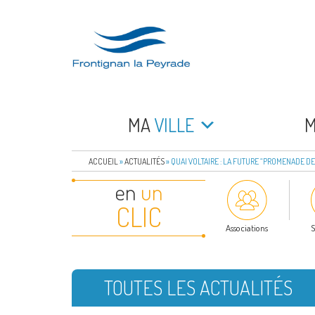
Aller
au
contenu
principal
FRONTIGNAN LA 
Bienvenue sur le site de la commune de Frontign
MA
VILLE
ACCUEIL
»
ACTUALITÉS
»
QUAI VOLTAIRE : LA FUTURE “PROMENADE D
en
un
CLIC
Associations
S
TOUTES LES ACTUALITÉS