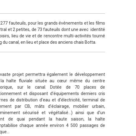
277 fauteuils, pour les grands événements et les films
ral et 2 petites, de 73 fauteuils dont une avec identité
sirs, lieu de vie et de rencontre multi-activités tourné
g du canal, en lieu et place des anciens chais Botta.
vaste projet permettra également le développement
la halte fluviale située au cœur même du centre
storique, sur le canal. Dotée de 70 places de
tionnement et disposant d’équipements derniers cris
rnes de distribution d’eau et d’électricité, terminal de
ement par CB, mâts d’éclairage, mobilier urbain,
minement sécurisé et végétalisé…) ainsi que d’un
ent de quai pendant la haute saison, la halte
ptabilise chaque année environ 4 500 passages de
ique…