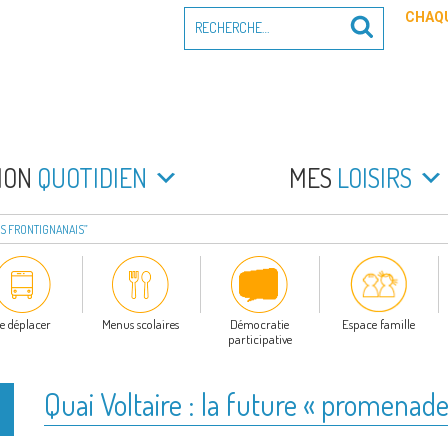
Recherche
CHAQU
Recherche
pour
:
PEYRADE
an la Peyrade
MON
QUOTIDIEN
MES
LOISIRS
ES FRONTIGNANAIS”
e déplacer
Menus scolaires
Démocratie
Espace famille
participative
Quai Voltaire : la future « promenad