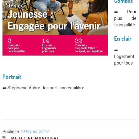
Combat
➡️ Pour
plus de
tranquillité
En clair
➡️
Logement
pour tous
Portrait
➡️ Stéphanie Vabre : le sport, son équilibre
Publié
Publié le
19 février 2019
le
CATÉGORIES
MAGAZINE MUNICIPAL