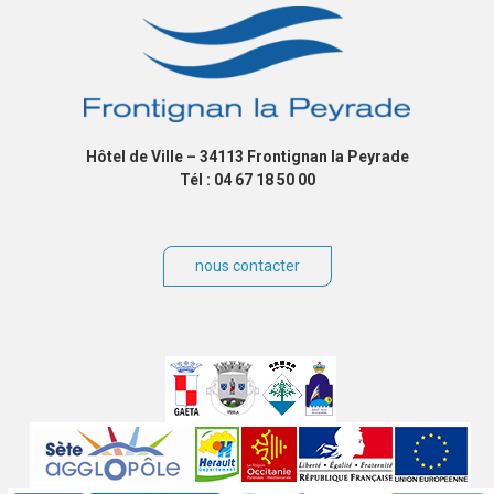
Hôtel de Ville – 34113 Frontignan la Peyrade
Tél : 04 67 18 50 00
nous contacter
Villes
jumelées
Sites
partenaires