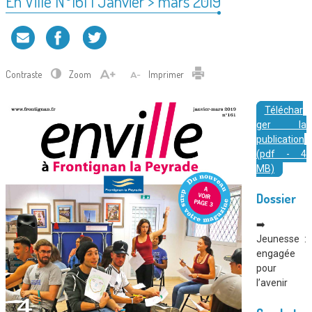
En Ville N°161 | Janvier > mars 2019
Contraste
Zoom
Imprimer
Téléchar
ger la
publication
(pdf - 4
MB)
Dossier
➡️
Jeunesse :
engagée
pour
l’avenir