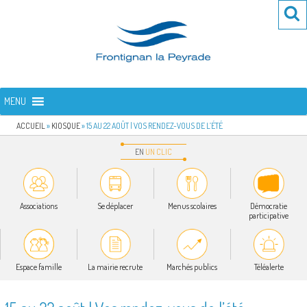
Aller
Re
R
au
po
contenu
:
principal
FRONTIGNAN LA PEYRADE
Bienvenue sur le site de la commune de Frontignan la Peyrade
MENU
ACCUEIL
»
KIOSQUE
»
15 AU 22 AOÛT | VOS RENDEZ-VOUS DE L’ÉTÉ
EN
UN
CLIC
Associations
Se déplacer
Menus scolaires
Démocratie
participative
Espace famille
La mairie recrute
Marchés publics
Téléalerte