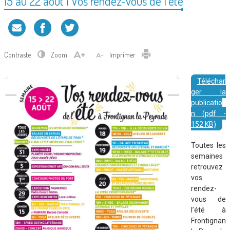
15 au 22 août | Vos rendez-vous de l’été
Contraste
Zoom
Imprimer
Téléchar
ger la
publicatio
n (pdf -
152 KB)
Toutes les
semaines
retrouvez
vos
rendez-
vous de
l’été à
Frontignan