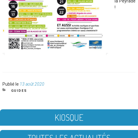
la Peyrade
!
Publié
Publié le
13 août 2020
le
CATÉGORIES
GUIDES
KIOSQUE