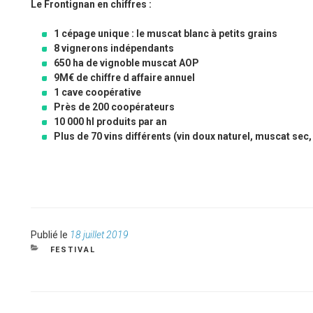
Le Frontignan en chiffres :
1 cépage unique : le muscat blanc à petits grains
8 vignerons indépendants
650 ha de vignoble muscat AOP
9M€ de chiffre d affaire annuel
1 cave coopérative
Près de 200 coopérateurs
10 000 hl produits par an
Plus de 70 vins différents (vin doux naturel, muscat sec
Publié
Publié le
18 juillet 2019
le
CATÉGORIES
FESTIVAL