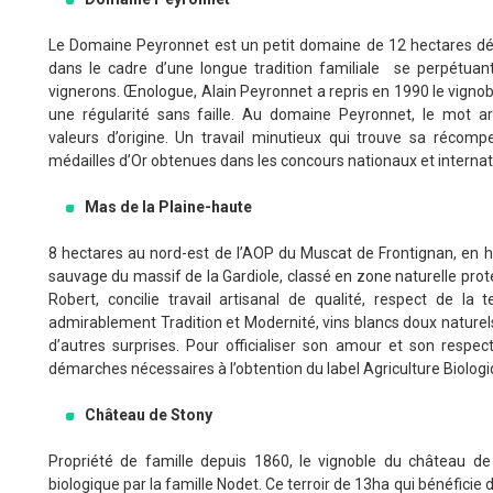
Le Domaine Peyronnet est un petit domaine de 12 hectares déd
dans le cadre d’une longue tradition familiale se perpétuant
vignerons. Œnologue, Alain Peyronnet a repris en 1990 le vignob
une régularité sans faille. Au domaine Peyronnet, le mot ar
valeurs d’origine. Un travail minutieux qui trouve sa réco
médailles d’Or obtenues dans les concours nationaux et interna
Mas de la Plaine-haute
8 hectares au nord-est de l’AOP du Muscat de Frontignan, en ha
sauvage du massif de la Gardiole, classé en zone naturelle proté
Robert, concilie travail artisanal de qualité, respect de la 
admirablement Tradition et Modernité, vins blancs doux nature
d’autres surprises. Pour officialiser son amour et son respect 
démarches nécessaires à l’obtention du label Agriculture Biologi
Château de Stony
Propriété de famille depuis 1860, le vignoble du château de S
biologique par la famille Nodet. Ce terroir de 13ha qui bénéficie