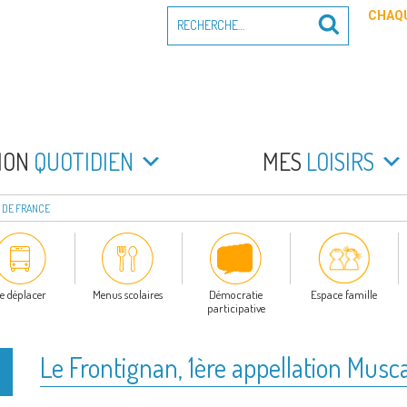
Recherche
CHAQU
Recherche
pour
:
PEYRADE
an la Peyrade
MON
QUOTIDIEN
MES
LOISIRS
T DE FRANCE
e déplacer
Menus scolaires
Démocratie
Espace famille
participative
Le Frontignan, 1ère appellation Musc