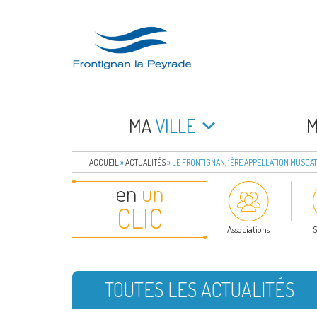
Aller
au
contenu
principal
FRONTIGNAN LA 
Bienvenue sur le site de la commune de Frontign
MA
VILLE
ACCUEIL
»
ACTUALITÉS
»
LE FRONTIGNAN, 1ÈRE APPELLATION MUSCA
en
un
CLIC
Associations
S
TOUTES LES ACTUALITÉS