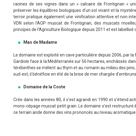
racines de ses vignes dans un « calcaire de Frontignan » un
préserver les équilibres biologiques d’un sol vivant et la myst
terroir pratique également une vinification attentive et non in
VDN selon l’AOP muscat de Frontignan, des muscats moelleux
principes de l’Agriculture Biologique depuis 2011 et est labellisé
Mas de Madame
Le domaine est exploité en cave particulière depuis 2006, par la f
Gardiole face à la Méditerranée sur 56 hectares, enchâssés dans
térébinthes se mêlent au thym et au romarin au milieu des pins
sud-est, il bénéficie en été de la brise de mer chargée d’embruns 
Domaine de la Coste
Crée dans les années 80, il s’est agrandi en 1990 et s’étend ac
mono-cépage muscat petit grain. Le domaine s’est restructuré il y
ce terrain aride donne des vins prononcés au niveau aromatique. I