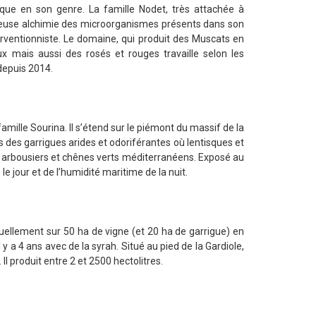
ique en son genre. La famille Nodet, très attachée à
érieuse alchimie des microorganismes présents dans son
terventionniste. Le domaine, qui produit des Muscats en
 mais aussi des rosés et rouges travaille selon les
 depuis 2014.
amille Sourina. Il s’étend sur le piémont du massif de la
 des garrigues arides et odoriférantes où lentisques et
, arbousiers et chênes verts méditerranéens. Exposé au
le jour et de l’humidité maritime de la nuit.
tuellement sur 50 ha de vigne (et 20 ha de garrigue) en
 a 4 ans avec de la syrah. Situé au pied de la Gardiole,
l produit entre 2 et 2500 hectolitres.