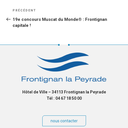
NAVIGATION
Article
PRÉCÉDENT
DE
précédent
19e concours Muscat du Monde® : Frontignan
L’ARTICLE
capitale !
Hôtel de Ville – 34113 Frontignan la Peyrade
Tél : 04 67 18 50 00
nous contacter