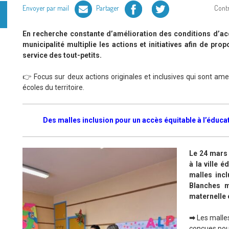
Facebook
Twitter
Envoyer par mail
Partager
Cont
En recherche constante d’amélioration des conditions d’accue
municipalité multiplie les actions et initiatives afin de pr
service des tout-petits.
👉 Focus sur deux actions originales et inclusives qui sont am
écoles du territoire.
Des malles inclusion pour un accès équitable à l’éducat
Le 24 mars 
à la ville 
malles incl
Blanches m
maternelle 
➡
Les malles
conçues pour