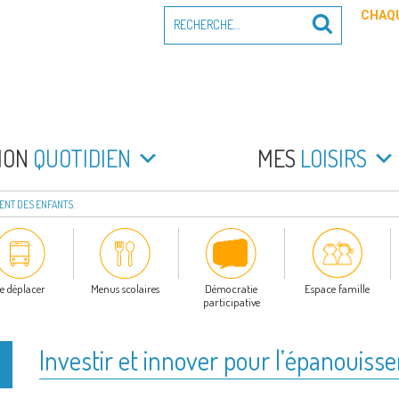
Recherche
CHAQU
Recherche
pour
:
PEYRADE
an la Peyrade
MON
QUOTIDIEN
MES
LOISIRS
ENT DES ENFANTS.
e déplacer
Menus scolaires
Démocratie
Espace famille
participative
Investir et innover pour l’épanouiss