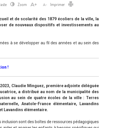
Imprimer
raste
Zoom
Imprimer
il et de scolarité des 1879 écoliers de la ville, la
oposer de nouveaux dispositifs et investissements au
enées à se développer au fil des années et au sein des
ion !
2023, Claudie Minguez, première adjointe déléguée
éducatrice, a distribué au nom de la municipalité des
usion au sein de quatre écoles de la ville : Terres
aternelle, Anatole-France élémentaire, Lavandins
et Lavandins élémentaire.
 inclusion sont des boîtes de ressources pédagogiques
 aider et apaiser les enfants à besoins spécifiques qui