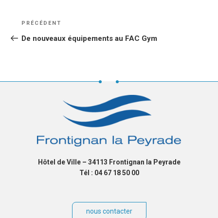
NAVIGATION
Article
PRÉCÉDENT
DE
précédent
De nouveaux équipements au FAC Gym
L’ARTICLE
Hôtel de Ville – 34113 Frontignan la Peyrade
Tél : 04 67 18 50 00
nous contacter