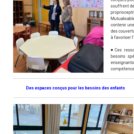
souffrent de
propriocepti
Mutualisable
contenir une
des couvertu
à favoriser 
◾Ces resso
besoins spé
enseignants
compétences 
Des espaces conçus pour les besoins des enfants