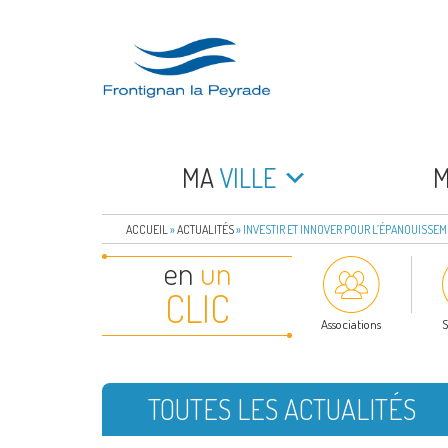
Aller
au
contenu
principal
FRONTIGNAN LA 
Bienvenue sur le site de la commune de Frontign
MA
VILLE
ACCUEIL
»
ACTUALITÉS
»
INVESTIR ET INNOVER POUR L’ÉPANOUISSEM
en
un
CLIC
Associations
S
TOUTES LES ACTUALITÉS