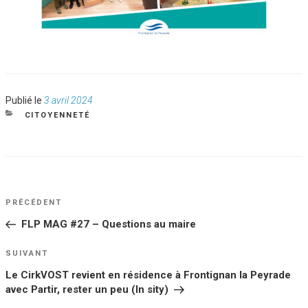
Publié
Publié le
3 avril 2024
le
CATÉGORIES
CITOYENNETÉ
NAVIGATION
Article
PRÉCÉDENT
DE
précédent
FLP MAG #27 – Questions au maire
L’ARTICLE
Article
SUIVANT
suivant
Le CirkVOST revient en résidence à Frontignan la Peyrade
avec Partir, rester un peu (In sity)