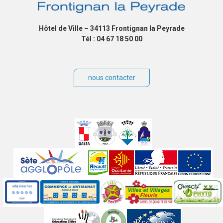
Hôtel de Ville – 34113 Frontignan la Peyrade
Tél : 04 67 18 50 00
nous contacter
Villes
jumelées
Sites
partenaires
Labels
Autres