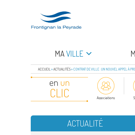
Aller
au
contenu
principal
FRONTIGNAN LA 
Bienvenue sur le site de la commune de Frontign
MA
VILLE
ACCUEIL
»
ACTUALITÉS
»
CONTRAT DE VILLE : UN NOUVEL APPEL À P
en
un
CLIC
Associations
S
ACTUALITÉ