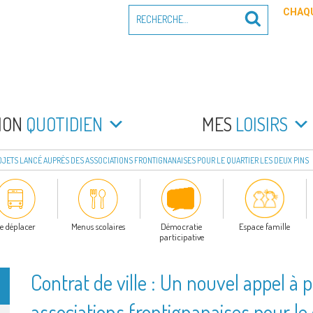
Recherche
CHAQU
Recherche
pour
:
PEYRADE
an la Peyrade
MON
QUOTIDIEN
MES
LOISIRS
ROJETS LANCÉ AUPRÈS DES ASSOCIATIONS FRONTIGNANAISES POUR LE QUARTIER LES DEUX PINS
e déplacer
Menus scolaires
Démocratie
Espace famille
participative
Contrat de ville : Un nouvel appel à 
associations frontignanaises pour le