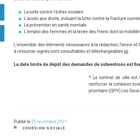
La lutte contre l’échec scolaire
L’accès aux droits, incluant la lutte contre la fracture numé
La prévention en santé mentale
L’emploi des femmes et la levée des freins dont la mobilité
L’ensemble des éléments nécessaires à la rédaction, l’envoi et l
à retourner signés sont consultables et téléchargeables
ici
.
La date limite de dépôt des demandes de subventions est fix
* Le contrat de ville est 
renforcer la cohésion socia
prioritaire (QPV) Les Deux
Publié
Publié le
25 novembre 2021
le
CATÉGORIES
COHÉSION SOCIALE