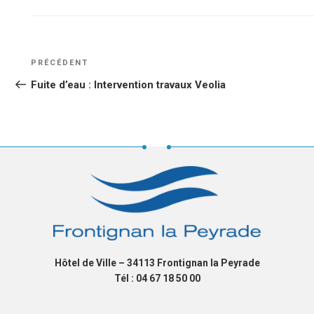
NAVIGATION
Article
PRÉCÉDENT
DE
précédent
Fuite d’eau : Intervention travaux Veolia
L’ARTICLE
Hôtel de Ville – 34113 Frontignan la Peyrade
Tél : 04 67 18 50 00