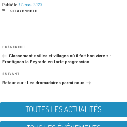
Publié
Publié le
17 mars 2023
le
CATÉGORIES
CITOYENNETÉ
NAVIGATION
Article
PRÉCÉDENT
DE
précédent
Classement « villes et villages où il fait bon vivre » :
L’ARTICLE
Frontignan la Peyrade en forte progression
Article
SUIVANT
suivant
Retour sur : Les dromadaires parmi nous
TOUTES LES ACTUALITÉS