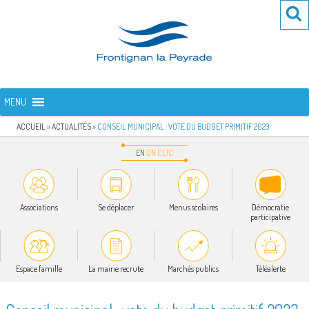
Aller
Re
R
au
po
contenu
:
principal
FRONTIGNAN LA PEYRADE
Bienvenue sur le site de la commune de Frontignan la Peyrade
MENU
ACCUEIL
»
ACTUALITÉS
»
CONSEIL MUNICIPAL : VOTE DU BUDGET PRIMITIF 2023
EN
UN
CLIC
Associations
Se déplacer
Menus scolaires
Démocratie
participative
Espace famille
La mairie recrute
Marchés publics
Téléalerte