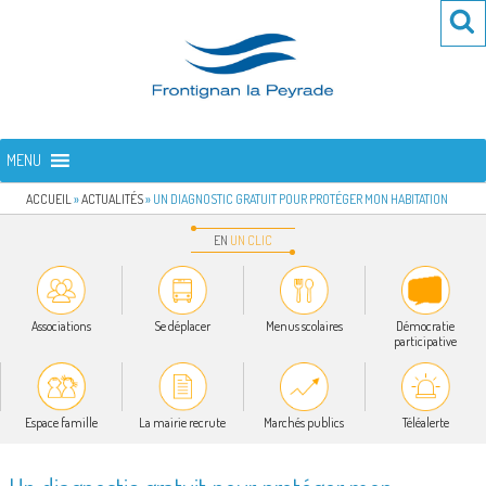
Aller
Re
R
au
po
contenu
:
principal
FRONTIGNAN LA PEYRADE
Bienvenue sur le site de la commune de Frontignan la Peyrade
MENU
ACCUEIL
»
ACTUALITÉS
»
UN DIAGNOSTIC GRATUIT POUR PROTÉGER MON HABITATION
EN
UN
CLIC
Associations
Se déplacer
Menus scolaires
Démocratie
participative
Espace famille
La mairie recrute
Marchés publics
Téléalerte