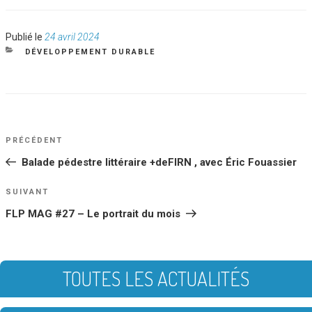
Publié
Publié le
24 avril 2024
le
CATÉGORIES
DÉVELOPPEMENT DURABLE
NAVIGATION
Article
PRÉCÉDENT
DE
précédent
Balade pédestre littéraire +deFIRN , avec Éric Fouassier
L’ARTICLE
Article
SUIVANT
suivant
FLP MAG #27 – Le portrait du mois
TOUTES LES ACTUALITÉS