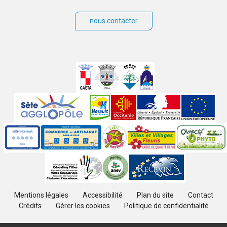
nous contacter
Villes
jumelées
Sites
partenaires
Labels
Autres
Mentions légales
Accessibilité
Plan du site
Contact
Crédits
Gérer les cookies
Politique de confidentialité