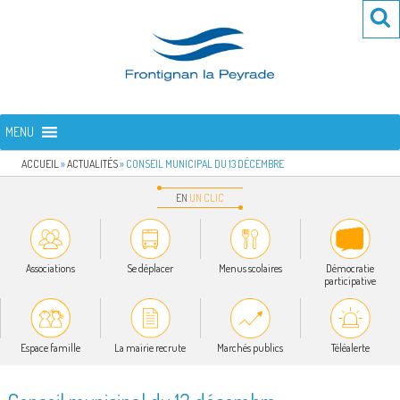
Aller
Re
R
au
po
contenu
:
principal
FRONTIGNAN LA PEYRADE
Bienvenue sur le site de la commune de Frontignan la Peyrade
MENU
ACCUEIL
»
ACTUALITÉS
»
CONSEIL MUNICIPAL DU 13 DÉCEMBRE
EN
UN
CLIC
Associations
Se déplacer
Menus scolaires
Démocratie
participative
Espace famille
La mairie recrute
Marchés publics
Téléalerte