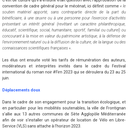
C’est de culture qu’il a ensuite était question avec l’approbation de la
convention de cadre général pour le mécénat, ici définit comme
« le
soutien matériel apporté, sans contrepartie directe de la part du
bénéficiaire, à une œuvre ou à une personne pour l’exercice d’activités
présentant un intérêt général (revêtant un caractère philanthropique,
éducatif, scientifique, social, humanitaire, sportif, familial ou culturel) ou
concourant à la mise en valeur du patrimoine artistique, à la défense de
l’environnement naturel ou à la diffusion de la culture, de la langue ou des
connaissances scientifiques françaises »
.
Les élus ont ensuite voté les tarifs de rémunération des auteurs,
modérateurs et interprètes invités dans le cadre du Festival
international du roman noir #Firn 2023 qui se déroulera du 23 au 25
juin.
Déplacements doux
Dans le cadre de son engagement pour la transition écologique, et
en particulier pour les mobilités soutenables, la ville de Frontignan
s’allie aux 13 autres communes de Sète Agglopôle Méditerranée
afin de voir s’installer un opérateur de location de Vélo en Libre-
Service (VLS) sans attache à l’horizon 2023.