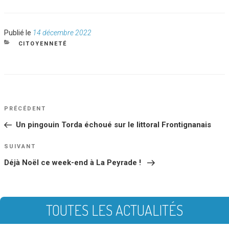
Publié
Publié le
14 décembre 2022
le
CATÉGORIES
CITOYENNETÉ
NAVIGATION
Article
PRÉCÉDENT
DE
précédent
Un pingouin Torda échoué sur le littoral Frontignanais
L’ARTICLE
Article
SUIVANT
suivant
Déjà Noël ce week-end à La Peyrade !
TOUTES LES ACTUALITÉS