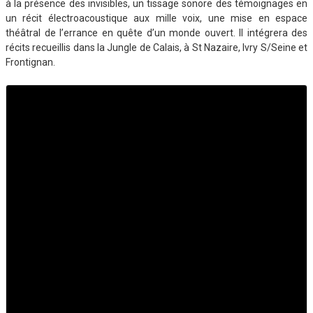
à la présence des invisibles, un tissage sonore des témoignages en
un récit électroacoustique aux mille voix, une mise en espace
théâtral de l’errance en quête d’un monde ouvert. Il intégrera des
récits recueillis dans la Jungle de Calais, à St Nazaire, Ivry S/Seine et
Frontignan.