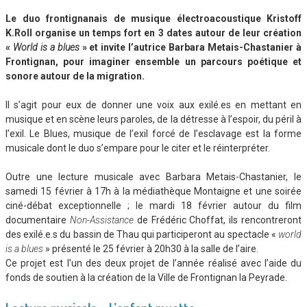
Le duo frontignanais de musique électroacoustique Kristoff
K.Roll organise un temps fort en 3 dates autour de leur création
«
World is a blues
» et invite l’autrice Barbara Metais-Chastanier à
Frontignan, pour imaginer ensemble un parcours poétique et
sonore autour de la migration.
Il s’agit pour eux de donner une voix aux exilé.es en mettant en
musique et en scène leurs paroles, de la détresse à l’espoir, du péril à
l’exil. Le Blues, musique de l’exil forcé de l’esclavage est la forme
musicale dont le duo s’empare pour le citer et le réinterpréter.
Outre une lecture musicale avec Barbara Metais-Chastanier, le
samedi 15 février à 17h à la médiathèque Montaigne et une soirée
ciné-débat exceptionnelle ; le mardi 18 février autour du film
documentaire
Non-Assistance
de Frédéric Choffat, ils rencontreront
des exilé.e.s du bassin de Thau qui participeront au spectacle «
world
is a blues
» présenté le 25 février à 20h30 à la salle de l’aire.
Ce projet est l’un des deux projet de l’année réalisé avec l’aide du
fonds de soutien à la création de la Ville de Frontignan la Peyrade.