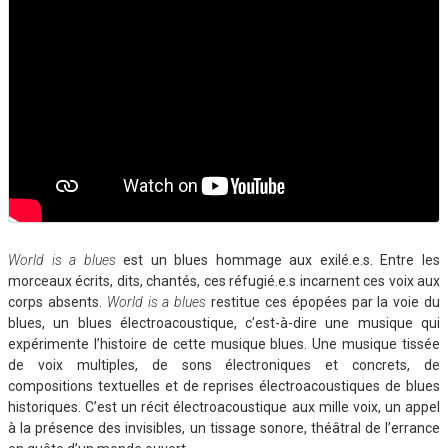
World is a blues
est un blues hommage aux exilé.e.s. Entre les
morceaux écrits, dits, chantés, ces réfugié.e.s incarnent ces voix aux
corps absents.
World is a blues
restitue ces épopées par la voie du
blues, un blues électroacoustique, c’est-à-dire une musique qui
expérimente l’histoire de cette musique blues. Une musique tissée
de voix multiples, de sons électroniques et concrets, de
compositions textuelles et de reprises électroacoustiques de blues
historiques. C’est un récit électroacoustique aux mille voix, un appel
à la présence des invisibles, un tissage sonore, théâtral de l’errance