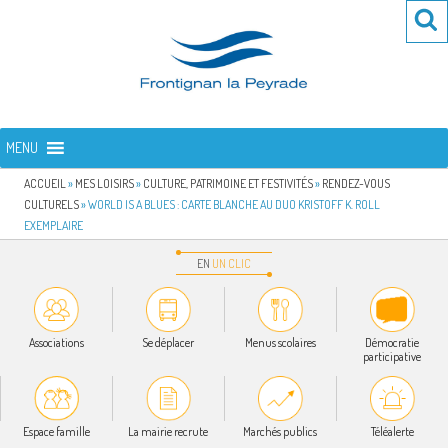
Aller
Re
R
au
po
contenu
:
principal
FRONTIGNAN LA PEYRADE
Bienvenue sur le site de la commune de Frontignan la Peyrade
MENU
ACCUEIL
»
MES LOISIRS
»
CULTURE, PATRIMOINE ET FESTIVITÉS
»
RENDEZ-VOUS
CULTURELS
»
WORLD IS A BLUES : CARTE BLANCHE AU DUO KRISTOFF K. ROLL
EXEMPLAIRE
EN
UN
CLIC
Associations
Se déplacer
Menus scolaires
Démocratie
participative
Espace famille
La mairie recrute
Marchés publics
Téléalerte