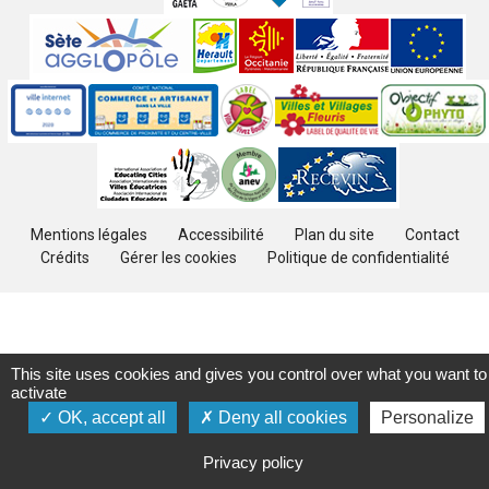
Sites
partenaires
Labels
Autres
Mentions légales
Accessibilité
Plan du site
Contact
Crédits
Gérer les cookies
Politique de confidentialité
This site uses cookies and gives you control over what you want to
activate
OK, accept all
Deny all cookies
Personalize
Privacy policy