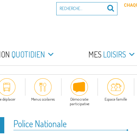
Recherche
CHAQU
Recherche
pour
:
PEYRADE
an la Peyrade
MON
QUOTIDIEN
MES
LOISIRS
e déplacer
Menus scolaires
Démocratie
Espace famille
participative
Police Nationale