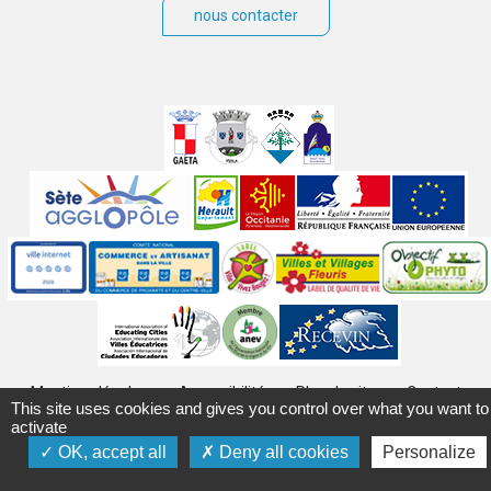
nous contacter
Villes
jumelées
Sites
partenaires
Labels
Autres
Mentions légales
Accessibilité
Plan du site
Contact
This site uses cookies and gives you control over what you want to
Crédits
Gérer les cookies
Politique de confidentialité
activate
OK, accept all
Deny all cookies
Personalize