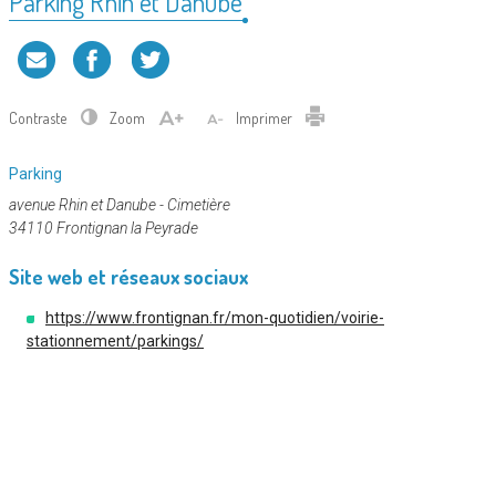
Parking Rhin et Danube
Contraste
Zoom
Imprimer
Catégorie
Parking
:
avenue Rhin et Danube - Cimetière
34110 Frontignan la Peyrade
Site web et réseaux sociaux
https://www.frontignan.fr/mon-quotidien/voirie-
stationnement/parkings/