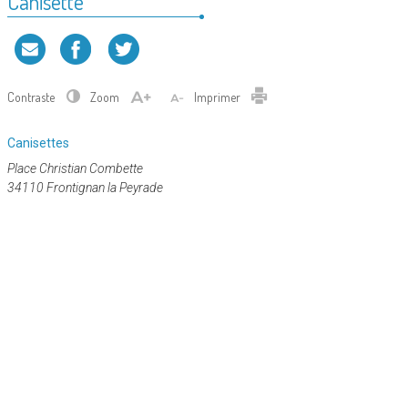
Canisette
Contraste
Zoom
Imprimer
Catégorie
Canisettes
:
Place Christian Combette
34110 Frontignan la Peyrade