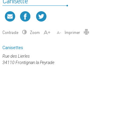
Canisette
Contraste
Zoom
Imprimer
Catégorie
Canisettes
:
Rue des Lierles
34110 Frontignan la Peyrade