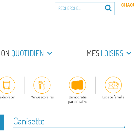
Recherche
CHAQU
Recherche
pour
:
PEYRADE
an la Peyrade
MON
QUOTIDIEN
MES
LOISIRS
e déplacer
Menus scolaires
Démocratie
Espace famille
participative
Canisette