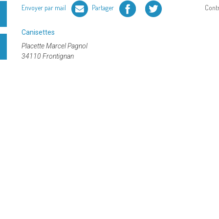
Facebook
Twitter
Envoyer par mail
Partager
Cont
Catégorie
Canisettes
:
Placette Marcel Pagnol
34110 Frontignan