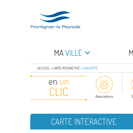
Aller
au
contenu
principal
FRONTIGNAN LA 
Bienvenue sur le site de la commune de Frontign
MA
VILLE
ACCUEIL
»
CARTE INTERACTIVE
»
CANISETTE
en
un
CLIC
Associations
S
CARTE INTERACTIVE