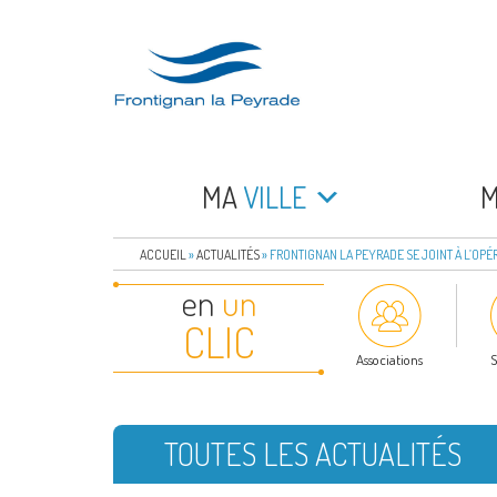
Aller
au
contenu
principal
FRONTIGNAN LA 
Bienvenue sur le site de la commune de Frontign
MA
VILLE
ACCUEIL
»
ACTUALITÉS
»
FRONTIGNAN LA PEYRADE SE JOINT À L’OPÉ
en
un
CLIC
Associations
S
TOUTES LES ACTUALITÉS