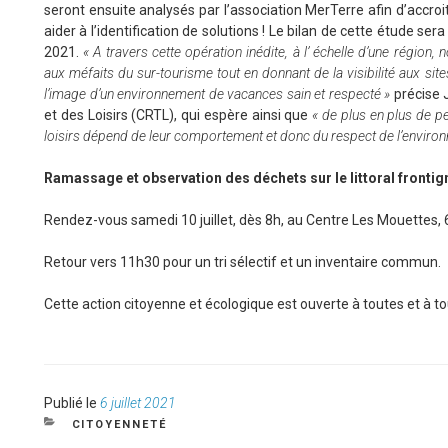
seront ensuite analysés par l’association MerTerre afin d’accroit
aider à l’identification de solutions ! Le bilan de cette étude sera
2021.
« A travers cette opération inédite, à l’ échelle d’une région,
aux méfaits du sur-tourisme tout en donnant de la visibilité aux sites
l’image d’un environnement de vacances sain et respecté »
précise 
et des Loisirs (CRTL), qui espère ainsi que
« de plus en plus de p
loisirs dépend de leur comportement et donc du respect de l’environn
Ramassage et observation des déchets sur le littoral frontig
Rendez-vous samedi 10 juillet, dès 8h, au Centre Les Mouettes,
Retour vers 11h30 pour un tri sélectif et un inventaire commun.
Cette action citoyenne et écologique est ouverte à toutes et à to
Publié
Publié le
6 juillet 2021
le
CATÉGORIES
CITOYENNETÉ