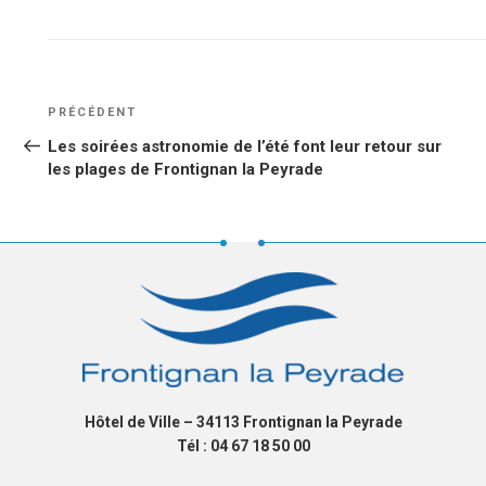
NAVIGATION
Article
PRÉCÉDENT
DE
précédent
Les soirées astronomie de l’été font leur retour sur
L’ARTICLE
les plages de Frontignan la Peyrade
Hôtel de Ville – 34113 Frontignan la Peyrade
Tél : 04 67 18 50 00