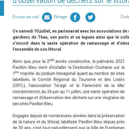
Facebook
Twitter
Envoyer par mail
Partager
Cont
Ce samedi 10 juillet, en partenariat avec les associations de
gardiens de Thau, ses ports et sa lagune ainsi que le colle
s’inscrit dans la vaste opération de ramassage et d’obs
l’ensemble de son littoral.
nde
Alors que, pour la 2
année consécutive, le palmarès 2021
Pavillon Bleu vient d’installer la Destination Occitanie sur la
ère
1
marche du podium hexagonal quant au nombre de sites
labellisés, le Comité Régional du Tourisme et des Loisirs
(CRTL), l’association Teragir et le Parlement de la Mer
coordonneront, du 26 juin au 11 juillet, une vaste opération de
ramassage et d’observation des déchets sur une vingtaine de
ses sites Pavillon Bleu.
Engagée depuis de nombreuses années dans la préservation
de la nature et du littoral, labélisée Pavillon Bleu depuis près
de 30 ans, c’est tout naturellement que la Ville de Frontignan