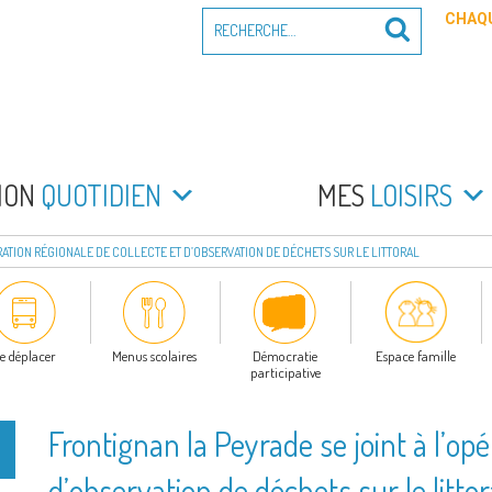
Recherche
CHAQU
Recherche
pour
:
PEYRADE
an la Peyrade
MON
QUOTIDIEN
MES
LOISIRS
RATION RÉGIONALE DE COLLECTE ET D’OBSERVATION DE DÉCHETS SUR LE LITTORAL
e déplacer
Menus scolaires
Démocratie
Espace famille
participative
Frontignan la Peyrade se joint à l’opé
d’observation de déchets sur le litto