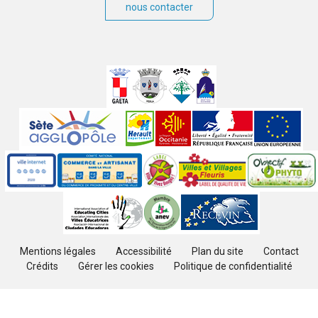
nous contacter
Villes
jumelées
Sites
partenaires
Labels
Autres
Mentions légales
Accessibilité
Plan du site
Contact
Crédits
Gérer les cookies
Politique de confidentialité