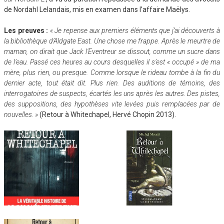
de Nordahl Lelandais, mis en examen dans l’affaire Maëlys.
Les preuves :
« Je repense aux premiers éléments que j’ai découverts à
la bibliothèque d’Aldgate East. Une chose me frappe. Après le meurtre de
maman, on dirait que Jack l’Eventreur se dissout, comme un sucre dans
de l’eau. Passé ces heures au cours desquelles il s’est « occupé » de ma
mère, plus rien, ou presque. Comme lorsque le rideau tombe à la fin du
dernier acte, tout était dit. Plus rien. Des auditions de témoins, des
interrogatoires de suspects, écartés les uns après les autres. Des pistes,
des suppositions, des hypothèses vite levées puis remplacées par de
nouvelles. »
(Retour à Whitechapel, Hervé Chopin 2013).