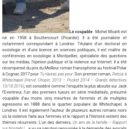
Le coupable
: Michel Moatti est
né en 1958 à Bouttencourt (Picardie). Il a été journaliste et
notamment correspondant à Londres. Titulaire d’un doctorat en
sociologie et d’une licence en sciences politiques, il est maître de
conférences en sociologie à Montpellier, spécialiste des questions
sur les médias, l’opinion publique et la violence sur Internet. Il a été
récompensé du prix du Meilleur roman francophone au festival Polar
à Cognac 2017 pour
Tu n’auras pas peur
. Son premier roman,
Retour à
Whitechapel
(Hervé Chopin, 2013 – Pocket 2014 – Grands détectives
10/18 2016)
, est considéré comme l’enquête la plus aboutie sur Jack
l’Eventreur, l’un des premiers tueurs en série médiatisés, présumé
coupable d’au moins cinq meurtres de femmes et de multiples
agressions en 1888 dans le quartier populaire de Whitechapel, à
Londres. Il est également l’auteur de plusieurs autres romans noirs
où la violence faite aux femmes et le rapport à l’Histoire restent des
thèmes récurrents. L’un des derniers,
Un ami de la famille – Rapport
sur Nordahl L.
, a vu sa parution repoussée à la demande des avocats