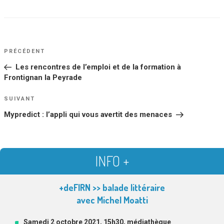
NAVIGATION
Article
PRÉCÉDENT
DE
précédent
Les rencontres de l’emploi et de la formation à
L’ARTICLE
Frontignan la Peyrade
Article
SUIVANT
suivant
Mypredict : l’appli qui vous avertit des menaces
INFO +
+deFIRN >> balade littéraire
avec Michel Moatti
Samedi 2 octobre 2021, 15h30,
médiathèque