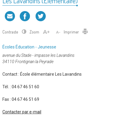
Les Lavandins (Elémentaire)
Contraste
Zoom
Imprimer
Catégorie
Écoles
Éducation - Jeunesse
:
avenue du Stade - impasse les Lavandins
34110 Frontignan la Peyrade
Contact :
École élémentaire Les Lavandins
Tél. :
04 67 46 51 60
Fax :
04 67 46 51 69
Contacter par e-mail