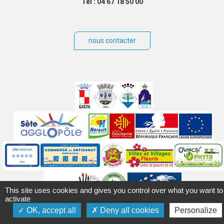
Tél : 04 67 18 50 00
nous contacter
Villes
jumelées
Sites
partenaires
Labels
Autres
This site uses cookies and gives you control over what you want to
activate
OK, accept all
Deny all cookies
Personalize
Mentions légales
Accessibilité
Plan du site
Contact
Crédits
Gérer les cookies
Politique de confidentialité