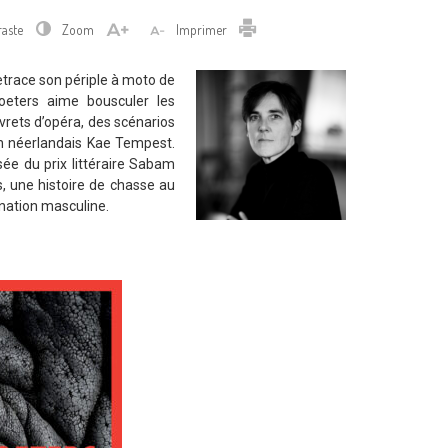
Imprimer
raste
Zoom
Imprimer
etrace son périple à moto de
hoeters aime bousculer les
vrets d’opéra, des scénarios
en néerlandais Kae Tempest.
e du prix littéraire Sabam
is, une histoire de chasse au
nation masculine.