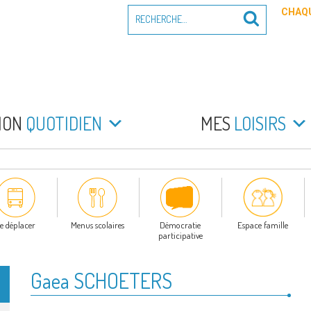
Recherche
CHAQU
Recherche
pour
:
PEYRADE
an la Peyrade
MON
QUOTIDIEN
MES
LOISIRS
e déplacer
Menus scolaires
Démocratie
Espace famille
participative
Gaea SCHOETERS