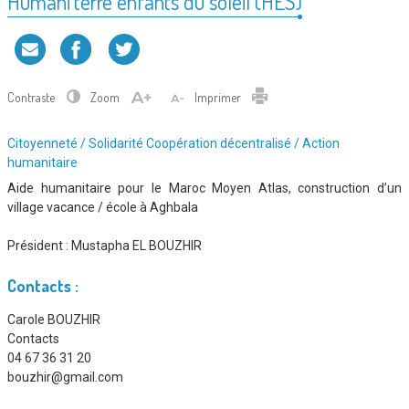
Humani’terre enfants du soleil (HES)
Contraste
Zoom
Imprimer
Type
Citoyenneté / Solidarité
Coopération décentralisé / Action
d'association
humanitaire
:
Aide humanitaire pour le Maroc Moyen Atlas, construction d’un
village vacance / école à Aghbala
Président :
Mustapha EL BOUZHIR
Contacts :
Carole BOUZHIR
Contacts
04 67 36 31 20
bouzhir@gmail.com