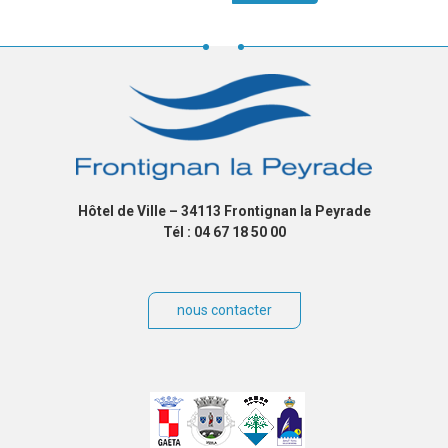
Hôtel de Ville – 34113 Frontignan la Peyrade
Tél : 04 67 18 50 00
nous contacter
Villes
jumelées