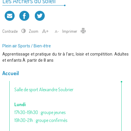
Les Archers du soleil
Contraste
Zoom
Imprimer
Type
Plein air
Sports / Bien-être
d'association
Apprentissage et pratique du tir à l’arc, loisir et compétition. Adultes
:
et enfants À partir de 8 ans
Accueil
Salle de sport Alexandre Soubrier
Lundi
17h30-19h30 : groupe jeunes
19h30-21h : groupe confirmés